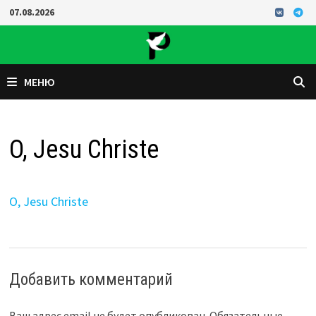
Перейти
07.08.2026
к
содержимому
МЕНЮ
O, Jesu Christe
O, Jesu Christe
Добавить комментарий
Ваш адрес email не будет опубликован.
Обязательные