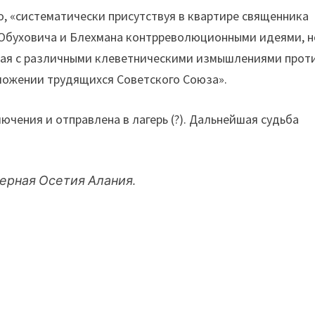
то, «систематически присутствуя в квартире священника
же Обуховича и Блехмана контрреволюционными идеями, н
упая с различными клеветническими измышлениями прот
оложении трудящихся Советского Союза».
ючения и отправлена в лагерь (?). Дальнейшая судьба
ерная Осетия Алания.