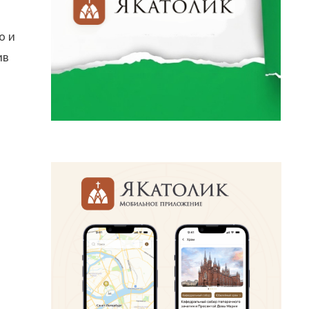
о и
ив