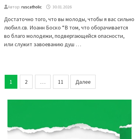
Автор:
ruscatholic
30.01.2026
Достаточно того, что вы молоды, чтобы я вас сильно
любил.св. Иоанн Боско “В том, что оборачивается
во благо молодежи, подвергающейся опасности,
или служит завоеванию душ …
Пагинация
1
2
…
11
Далее
записей