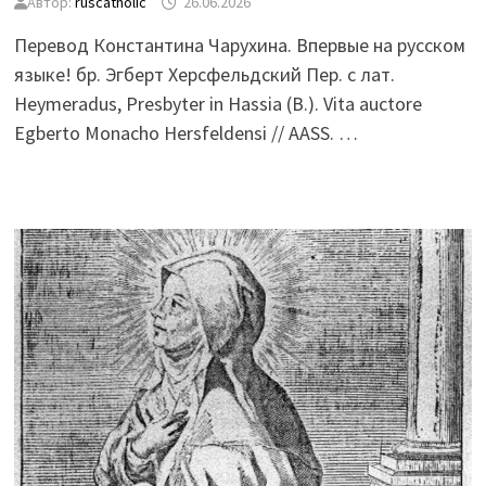
Автор:
ruscatholic
26.06.2026
Перевод Константина Чарухина. Впервые на русском
языке! бр. Эгберт Херсфельдский Пер. с лат.
Heymeradus, Presbyter in Hassia (B.). Vita auctore
Egberto Monacho Hersfeldensi // AASS. …