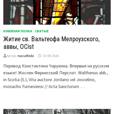
КНИЖНАЯ ПОЛКА
/
СВЯТЫЕ
Житие св. Вальтеофа Мелроузского,
аввы, OCist
Автор:
ruscatholic
03.08.2026
Перевод Константина Чарухина. Впервые на русском
языке! Жослен Фернесский Перслат. Walthenus abb.,
in Scotia (S.), Vita auctore Jordano vel Joscelino,
monacho Furnesiensi // Acta Sanctorum …