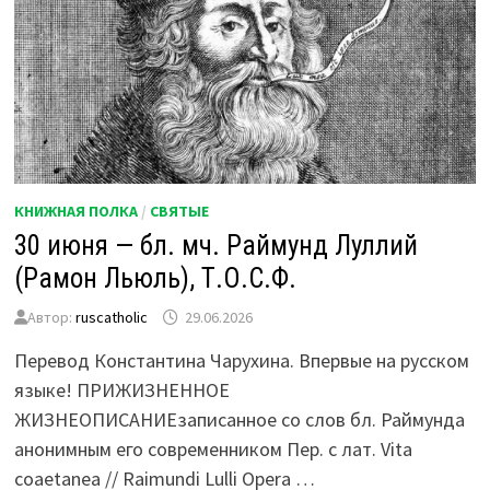
КНИЖНАЯ ПОЛКА
/
СВЯТЫЕ
30 июня — бл. мч. Раймунд Луллий
(Рамон Льюль), Т.О.С.Ф.
Автор:
ruscatholic
29.06.2026
Перевод Константина Чарухина. Впервые на русском
языке! ПРИЖИЗНЕННОЕ
ЖИЗНЕОПИСАНИЕзаписанное со слов бл. Раймунда
анонимным его современником Пер. с лат. Vita
coaetanea // Raimundi Lulli Opera …