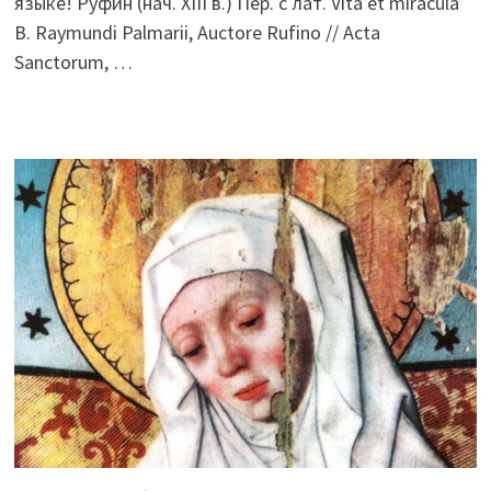
языке! Руфин (нач. XIII в.) Пер. с лат. Vita et miracula
B. Raymundi Palmarii, Auctore Rufino // Acta
Sanctorum, …