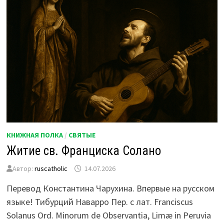
КНИЖНАЯ ПОЛКА
/
СВЯТЫЕ
Житие св. Франциска Солано
Автор:
ruscatholic
14.07.2026
Перевод Константина Чарухина. Впервые на русском
языке! Тибурций Наварро Пер. с лат. Franciscus
Solanus Ord. Minorum de Observantia, Limæ in Peruvia