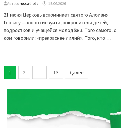
Автор:
ruscatholic
19.06.2026
21 июня Церковь вспоминает святого Алоизия
Гонзагу — юного иезуита, покровителя детей,
подростков и учащейся молодёжи. Того самого, о
ком говорили: «прекраснее лилий». Того, кто …
Пагинация
1
2
…
13
Далее
записей