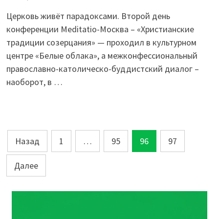
Церковь живёт парадоксами. Второй день
конференции Meditatio-Москва – «Христианские
традиции созерцания» — проходил в культурном
центре «Белые облака», а межконфессиональный
православно-католическо-буддистский диалог –
наоборот, в …
Пагинация
Назад
1
…
95
96
97
записей
Далее