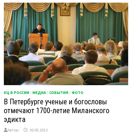
КЦ В РОССИИ
/
МЕДИА
/
СОБЫТИЯ
/
ФОТО
В Петербурге ученые и богословы
отмечают 1700-летие Миланского
эдикта
Автор:
30.05.2013