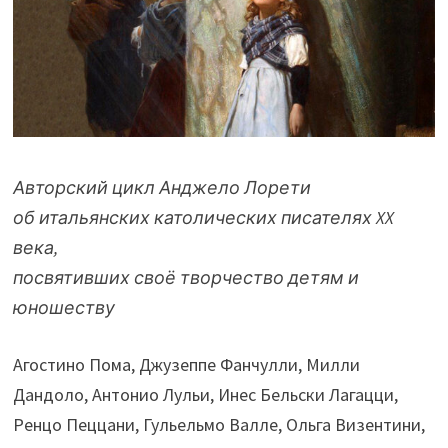
Авторский цикл Анджело Лорети
об итальянских католических писателях XX
века,
посвятивших своё творчество детям и
юношеству
Агостино Пома, Джузеппе Фанчулли, Милли
Дандоло, Антонио Лульи, Инес Бельски Лагацци,
Ренцо Пеццани, Гульельмо Валле, Ольга Визентини,