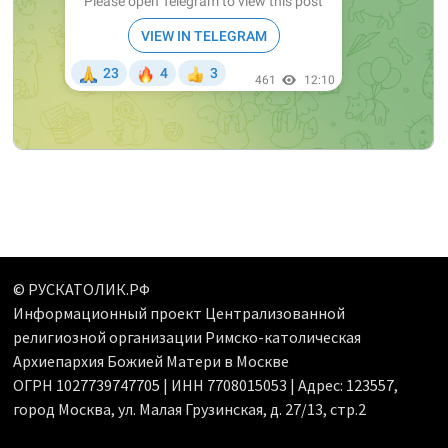
© РУСКАТОЛИК.РФ
Информационный проект Централизованной
религиозной организации Римско-католическая
Архиепархия Божией Матери в Москве
ОГРН 1027739747705 | ИНН 7708015053 | Адрес: 123557,
город Москва, ул. Малая Грузинская, д. 27/13, стр.2