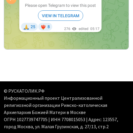
© РУСКАТОЛИК.РФ
Информационный проект Централизованной
религиозной организации Римско-католическая
Архиепархия Божией Матери в Москве
ОГРН 1027739747705 | ИНН 7708015053 | Адрес: 123557,
город Москва, ул. Малая Грузинская, д. 27/13, стр.2