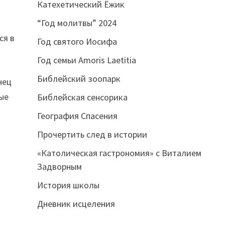
Катехетический Ёжик
,
“Год молитвы” 2024
ся в
Год святого Иосифа
Год семьи Amoris Laetitia
Библейский зоопарк
нец
ые
Библейская сенсорика
География Спасения
Прочертить след в истории
«Католическая гастрономия» с Виталием
Задворным
История школы
Дневник исцеления