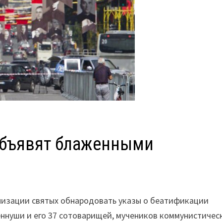
объявят блаженными
низации святых обнародовать указы о беатификации
ннуши и его 37 сотоварищей, мучеников коммунистичес