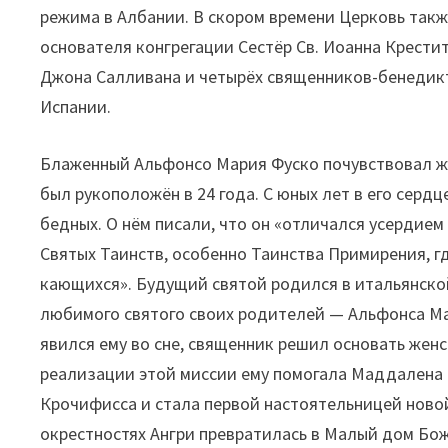
режима в Албании. В скором времени Церковь такж
основателя конгрегации Сестёр Св. Иоанна Крести
Джона Салливана и четырёх священников-бенедикти
Испании.
Блаженный Альфонсо Мария Фуско почувствовал же
был рукоположён в 24 года. С юных лет в его серд
бедных. О нём писали, что он «отличался усердие
Святых Таинств, особенно Таинства Примирения, г
кающихся». Будущий святой родился в итальянской
любимого святого своих родителей — Альфонса Ма
явился ему во сне, священник решил основать жен
реализации этой миссии ему помогала Маддалена 
Крочифисса и стала первой настоятельницей новой
окрестностях Ангри превратилась в Малый дом Бо