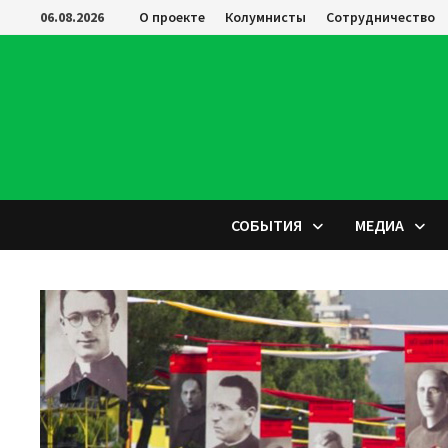
Перейти
06.08.2026
О проекте
Колумнисты
Сотрудничество
к
содержимому
СОБЫТИЯ
МЕДИА