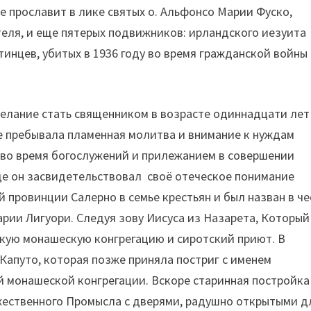
е прославит в лике святых о. Альфонсо Марии Фуско,
теля, и еще пятерых подвижников: ирландского иезуита
нцев, убитых в 1936 году во время гражданской войны 
лание стать священником в возрасте одиннадцати лет
це пребывала пламенная молитва и внимание к нуждам
м во время богослужений и прилежанием в совершении
де он засвидетельствовал своё отеческое понимание
 провинции Салерно в семье крестьян и был назван в че
рии Лигуори. Следуя зову Иисуса из Назарета, Который
скую монашескую конгрегацию и сиротский приют. В
Капуто, которая позже приняла постриг с именем
 монашеской конгрегации. Вскоре старинная постройка
жественного Промысла с дверями, радушно открытыми д