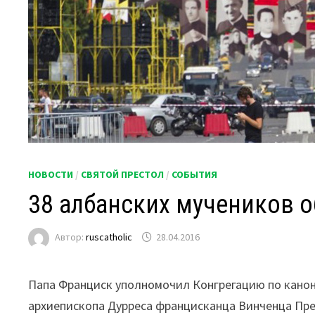
НОВОСТИ
/
СВЯТОЙ ПРЕСТОЛ
/
СОБЫТИЯ
38 албанских мучеников 
Автор:
ruscatholic
28.04.2016
Папа Франциск уполномочил Конгрегацию по кано
архиепископа Дурреса францисканца Винченца Пре