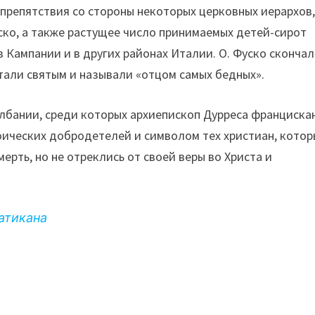
 препятствия со стороны некоторых церковных иерархов
ско, а также растущее число принимаемых детей-сирот
 Кампании и в других районах Италии. О. Фуско скончал
читали святым и называли «отцом самых бедных».
Албании, среди которых архиепископ Дурреса франциска
оических добродетелей и символом тех христиан, котор
ерть, но не отреклись от своей веры во Христа и
атикана