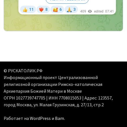
© РУСКАТОЛИК.РФ
Информационный проект Централизованной
религиозной организации Римско-католическая
Архиепархия Божией Матери в Москве
ОГРН 1027739747705 | ИНН 7708015053 | Адрес: 123557,
город Москва, ул. Малая Грузинская, д. 27/13, стр.2
Работает на
WordPress
и
Bam
.