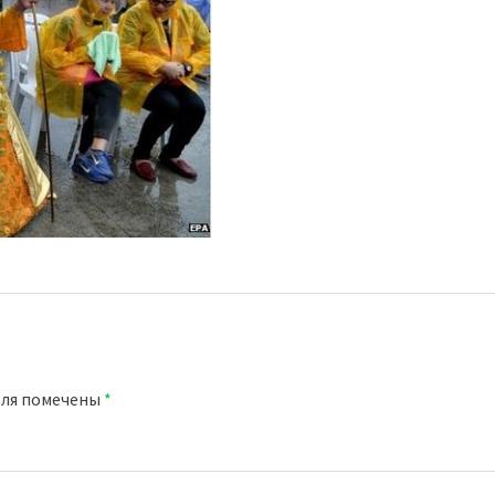
оля помечены
*