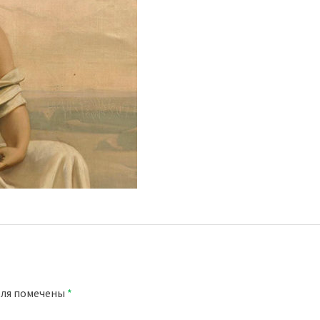
оля помечены
*