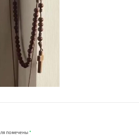
оля помечены
*