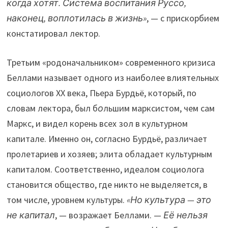
когда хотят. Система воспитания Руссо,
наконец, воплотилась в жизнь»
, — с прискорбием
констатировал лектор.
Третьим «родоначальником» современного кризиса
Беллами называет одного из наиболее влиятельных
социологов ХХ века, Пьера Бурдьё, который, по
словам лектора, был б
о
льшим марксистом, чем сам
Маркс, и видел корень всех зол в культурном
капитале. Именно он, согласно Бурдьё, различает
пролетариев и хозяев; элита обладает культурным
капиталом. Соответственно, идеалом социолога
становится общество, где никто не выделяется, в
том числе, уровнем культуры.
«Но культура — это
не капитал
, — возражает Беллами. —
Её нельзя