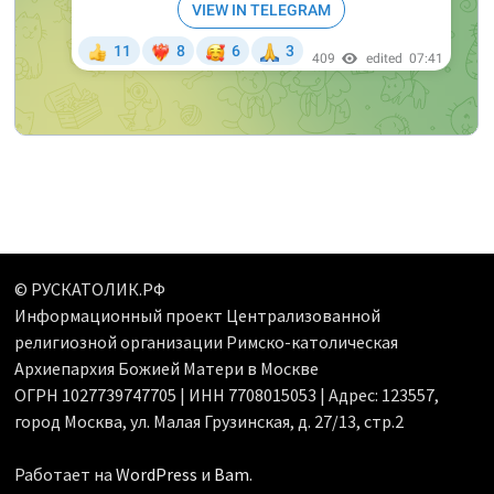
© РУСКАТОЛИК.РФ
Информационный проект Централизованной
религиозной организации Римско-католическая
Архиепархия Божией Матери в Москве
ОГРН 1027739747705 | ИНН 7708015053 | Адрес: 123557,
город Москва, ул. Малая Грузинская, д. 27/13, стр.2
Работает на
WordPress
и
Bam
.