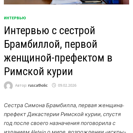
ИНТЕРВЬЮ
Интервью с сестрой
Брамбиллой, первой
женщиной-префектом в
Римской курии
Автор:
ruscatholic
09.02.2026
Сестра Симона Брамбилла, первая женщина-
префект Дикастерии Римской курии, спустя
год после своего назначения поговорила с
изданием Aleteia о мире, возрождении «искры»