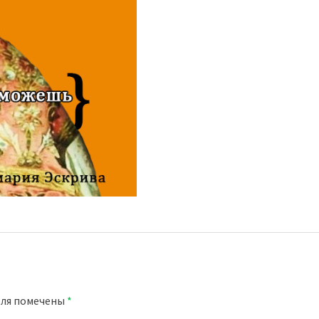
оля помечены
*