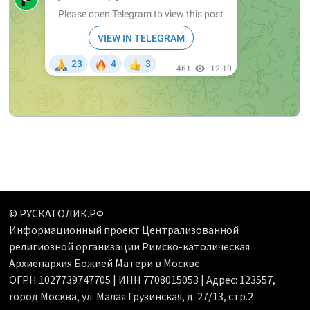
© РУСКАТОЛИК.РФ
Информационный проект Централизованной
религиозной организации Римско-католическая
Архиепархия Божией Матери в Москве
ОГРН 1027739747705 | ИНН 7708015053 | Адрес: 123557,
город Москва, ул. Малая Грузинская, д. 27/13, стр.2