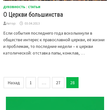
ДУХОВНОСТЬ
/
СТАТЬИ
О Церкви большинства
Автор:
03.04.2013
Если события последнего года всколыхнули в
обществе интерес к православной церкви, её жизни
и проблемам, то последние недели – к церкви
католической: отставка папы, конклав, …
Пагинация
Назад
1
…
27
28
записей