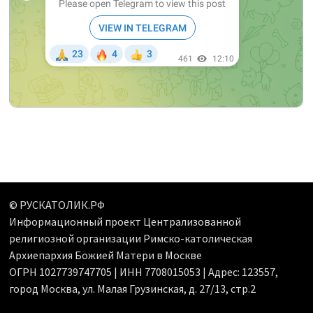
© РУСКАТОЛИК.РФ
Информационный проект Централизованной
религиозной организации Римско-католическая
Архиепархия Божией Матери в Москве
ОГРН 1027739747705 | ИНН 7708015053 | Адрес: 123557,
город Москва, ул. Малая Грузинская, д. 27/13, стр.2