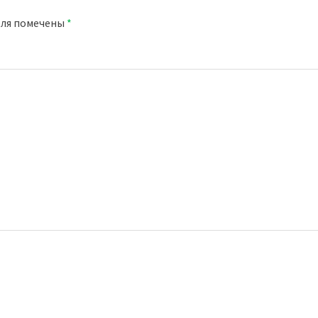
оля помечены
*