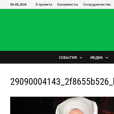
Перейти
06.08.2026
О проекте
Колумнисты
Сотрудничество
к
содержимому
СОБЫТИЯ
МЕДИА
29090004143_2f8655b526_