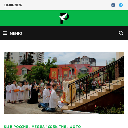
Перейти
10.08.2026
к
содержимому
МЕНЮ
КЦ В РОССИИ
/
МЕДИА
/
СОБЫТИЯ
/
ФОТО