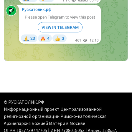
© РУСКАТОЛИК.РФ
Информационный проект Централизованной
религиозной организации Римско-католическая
Архиепархия Божией Матери в Москве
ОГРН 1027739747705 | ИНН 7708015053 | Адрес: 123557,