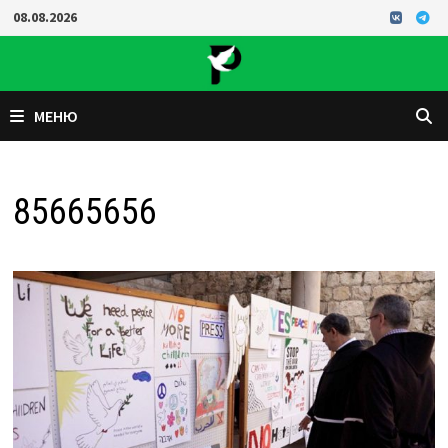
Перейти
08.08.2026
к
содержимому
МЕНЮ
85665656