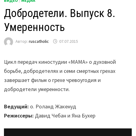
ВИДЕО
/
МЕДИА
Добродетели. Выпуск 8.
Умеренность
Автор:
ruscatholic
07.07.2015
Цикл передач киностудии «МАМА» о духовной
борьбе, добродетелях и семи смертных грехах
завершает фильм о грехе чревоугодия и
добродетели умеренности.
Ведущий:
о. Роланд Жакенуд
Режиссеры:
Давид Чебан и Яна Бухер