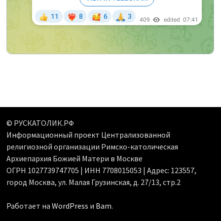
© РУСКАТОЛИК.РФ
Информационный проект Централизованной
религиозной организации Римско-католическая
Архиепархия Божией Матери в Москве
ОГРН 1027739747705 | ИНН 7708015053 | Адрес: 123557,
город Москва, ул. Малая Грузинская, д. 27/13, стр.2
Работает на
WordPress
и
Bam
.