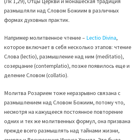
(Лк 1,29), Отцы Церкви и монашеская традиция
размышляли над Словом Божиим в различных
формах духовных практик.
Например молитвенное чтение –
Lectio Divina
,
которое включает в себя несколько этапов: чтение
Слова (lectio), размышление над ним (meditatio),
созерцание (contemplatio), позже появилось еще и
деление Словом (collatio).
Молитва Розарием тоже неразрывно связана с
размышлением над Словом Божиим, потому что,
несмотря на кажущееся постоянное повторение
одних и тех же молитвенных формул, она призвана
прежде всего размышлять над тайнами жизни,
смерти и Воскресения Иисуса Христа. Это была