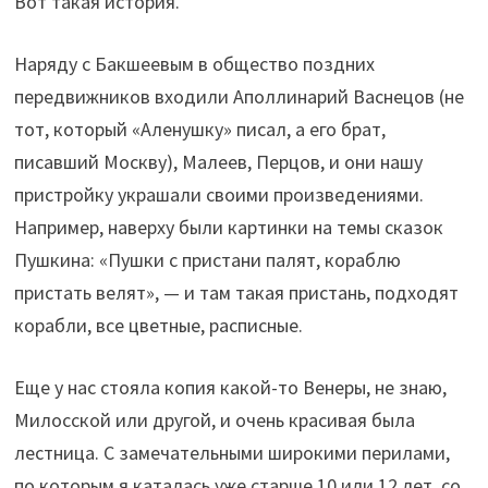
Вот такая история.
Наряду с Бакшеевым в общество поздних
передвижников входили Аполлинарий Васнецов (не
тот, который «Аленушку» писал, а его брат,
писавший Москву), Малеев, Перцов, и они нашу
пристройку украшали своими произведениями.
Например, наверху были картинки на темы сказок
Пушкина: «Пушки с пристани палят, кораблю
пристать велят», — и там такая пристань, подходят
корабли, все цветные, расписные.
Еще у нас стояла копия какой-то Венеры, не знаю,
Милосской или другой, и очень красивая была
лестница. С замечательными широкими перилами,
по которым я каталась уже старше 10 или 12 лет, со