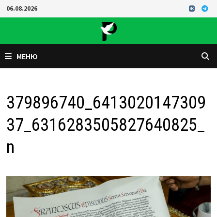
Перейти
06.08.2026
к
содержимому
МЕНЮ
379896740_6413020147309
37_6316283505827640825_
n