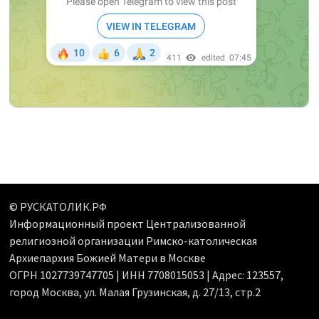
© РУСКАТОЛИК.РФ
Информационный проект Централизованной
религиозной организации Римско-католическая
Архиепархия Божией Матери в Москве
ОГРН 1027739747705 | ИНН 7708015053 | Адрес: 123557,
город Москва, ул. Малая Грузинская, д. 27/13, стр.2