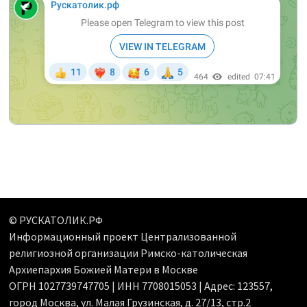
© РУСКАТОЛИК.РФ
Информационный проект Централизованной
религиозной организации Римско-католическая
Архиепархия Божией Матери в Москве
ОГРН 1027739747705 | ИНН 7708015053 | Адрес: 123557,
город Москва, ул. Малая Грузинская, д. 27/13, стр.2