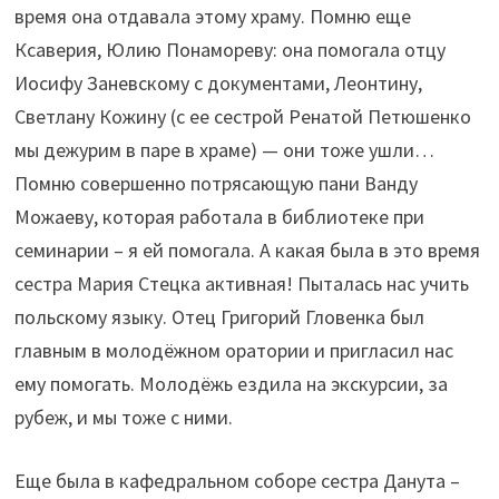
время она отдавала этому храму. Помню еще
Ксаверия, Юлию Понамореву: она помогала отцу
Иосифу Заневскому с документами, Леонтину,
Светлану Кожину (c ее сестрой Ренатой Петюшенко
мы дежурим в паре в храме) — они тоже ушли…
Помню совершенно потрясающую пани Ванду
Можаеву, которая работала в библиотеке при
семинарии – я ей помогала. А какая была в это время
сестра Мария Стецка активная! Пыталась нас учить
польскому языку. Отец
Григорий Гловенка
был
главным в молодёжном оратории и пригласил нас
ему помогать. Молодёжь ездила на экскурсии, за
рубеж, и мы тоже с ними.
Еще была в кафедральном соборе сестра Данута –