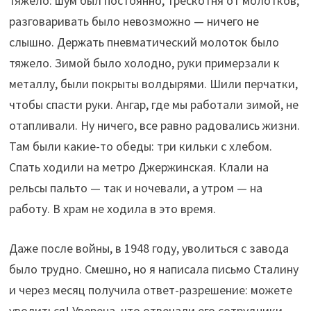
тяжело: шум был постоянно, трескотня от молотков;
разговаривать было невозможно — ничего не
слышно. Держать пневматический молоток было
тяжело. Зимой было холодно, руки примерзали к
металлу, были покрыты волдырями. Шили перчатки,
чтобы спасти руки. Ангар, где мы работали зимой, не
отапливали. Ну ничего, все равно радовались жизни.
Там были какие-то обеды: три кильки с хлебом.
Cпать ходили на метро Джержинская. Клали на
рельсы пальто — так и ночевали, а утром — на
работу. В храм не ходила в это время.
Даже после войны, в 1948 году, уволиться с завода
было трудно. Смешно, но я написала письмо Сталину
и через месяц получила ответ-разрешение: можете
уволиться! Уверена, что отвечали его сотрудники.