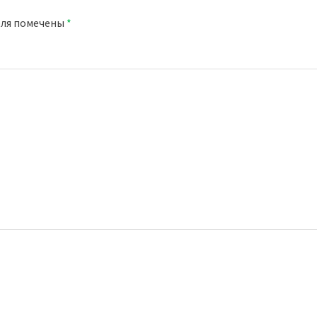
оля помечены
*