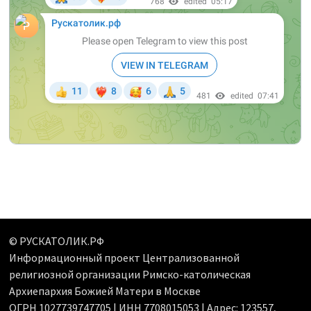
© РУСКАТОЛИК.РФ
Информационный проект Централизованной
религиозной организации Римско-католическая
Архиепархия Божией Матери в Москве
ОГРН 1027739747705 | ИНН 7708015053 | Адрес: 123557,