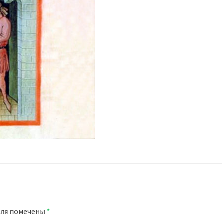
оля помечены
*