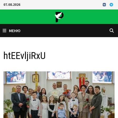
Перейти
07.08.2026
к
содержимому
МЕНЮ
htEEvljiRxU