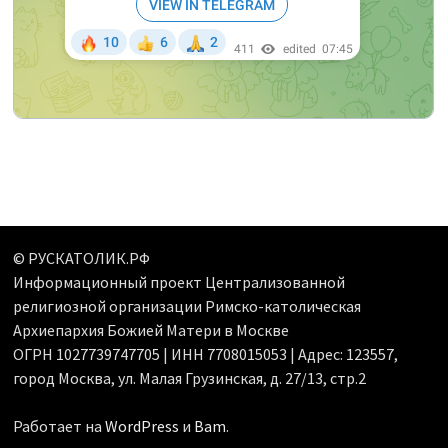
© РУСКАТОЛИК.РФ
Информационный проект Централизованной
религиозной организации Римско-католическая
Архиепархия Божией Матери в Москве
ОГРН 1027739747705 | ИНН 7708015053 | Адрес: 123557,
город Москва, ул. Малая Грузинская, д. 27/13, стр.2
Работает на
WordPress
и
Bam
.