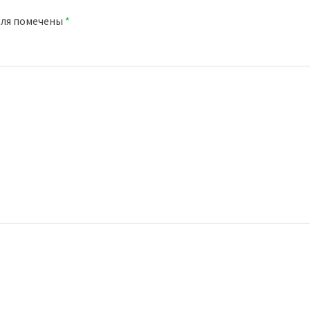
оля помечены
*