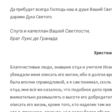
Да пребудет всегда Господь наш в душе Вашей Све
дарами Духа Святого.
Слуга и капеллан Вашей Светлости,
брат Луис де Гранада
Христиа
Благочестивые люди, знавшие отца и учителя Иоанн
убеждали меня описать его житие, ибо я долгое вре
была вполне справедливой, а я сам понимал, сколь
отца, мне всё же казалось, что подобное дело пре
внимательно размышлять о высоте его добродетел
описать его жизнь, кроме того, кто наделен тем же
что я, признаюсь открыто, не в силах более объять