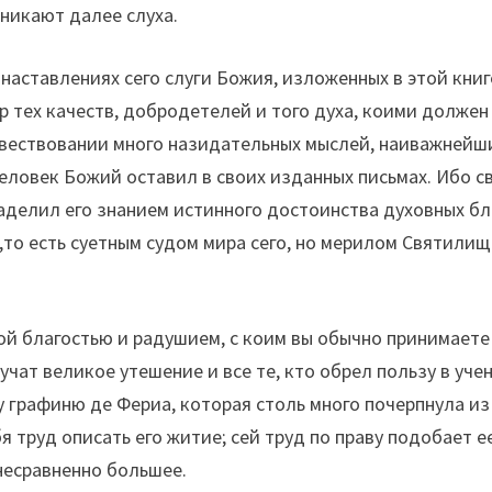
оникают далее слуха.
наставлениях сего слуги Божия, изложенных в этой книг
р тех качеств, добродетелей и того духа, коими должен
повествовании много назидательных мыслей, наиважней
человек Божий оставил в своих изданных письмах. Ибо с
наделил его знанием истинного достоинства духовных бл
,то есть суетным судом мира сего, но мерилом Святилищ
той благостью и радушием, с коим вы обычно принимаете
учат великое утешение и все те, кто обрел пользу в уче
жу графиню де Фериа, которая столь много почерпнула из
я труд описать его житие; сей труд по праву подобает е
 несравненно большее.