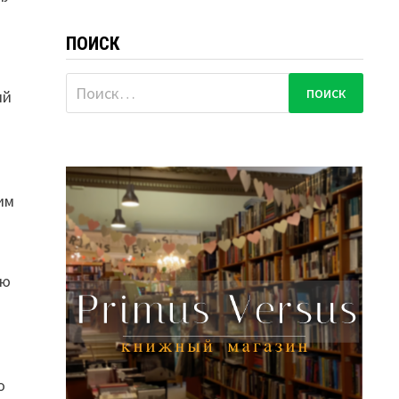
ПОИСК
Найти:
ий
 им
ью
,
о