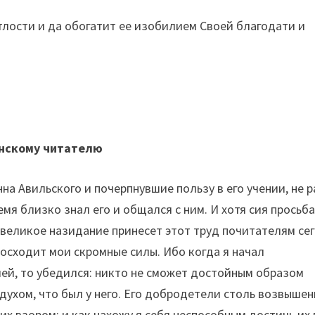
тлости и да обогатит ее изобилием Своей благодати и
нскому читателю
а Авильского и почерпнувшие пользу в его учении, не р
мя близко знал его и общался с ним. И хотя сия просьб
 великое назидание принесет этот труд почитателям се
восходит мои скромные силы. Ибо когда я начал
ей, то убедился: никто не сможет достойным образом
 духом, что был у него. Его добродетели столь возвышен
 их взором; и как нахожу я себя неспособным достичь их 