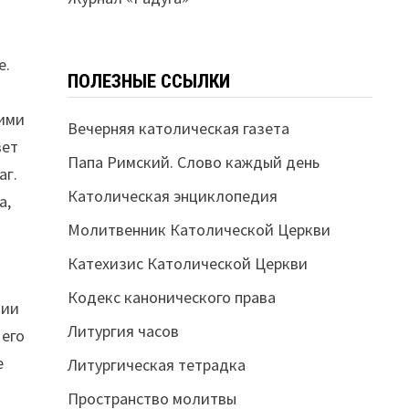
е.
ПОЛЕЗНЫЕ ССЫЛКИ
шими
Вечерняя католическая газета
вет
Папа Римский. Слово каждый день
аг.
Католическая энциклопедия
а,
Молитвенник Католической Церкви
Катехизис Католической Церкви
Кодекс канонического права
нии
Литургия часов
 его
е
Литургическая тетрадка
Пространство молитвы