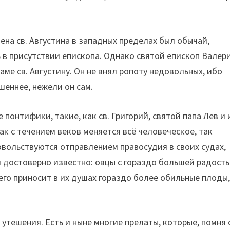
ена св. Августина в западных пределах был обычай,
 в присутствии епископа. Однако святой епископ Валер
аме св. Августину. Он не внял ропоту недовольных, ибо
шеннее, нежели он сам.
 понтифики, такие, как св. Григорий, святой папа Лев и
ак с течением веков меняется всё человеческое, так
овольствуются отправлением правосудия в своих судах,
 достоверно известно: овцы с гораздо большей радост
 его приносит в их душах гораздо более обильные плоды
 утешения. Есть и ныне многие прелаты, которые, помня 