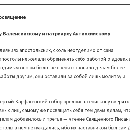
освящение
пу Валенсийскому и патриарху Антиохийскому
 деяниях апостольских, сколь неотделимо от сана
апостолы не желали обременять себя заботой о вдовах 
бходимым оно ни было, не препятствовало делам более
аботы другим, они оставили за собой лишь молитву и
вертый Карфагенский собор предписал епископу вверять
ных лиц, самому же посвящать себя тем двум делам, чт
делам добавилось и третье — чтение Священного Писан
толы в нем не нуждались, ибо их наставником был сам 