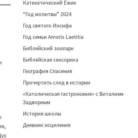
Катехетический Ёжик
“Год молитвы” 2024
Год святого Иосифа
Год семьи Amoris Laetitia
Библейский зоопарк
Библейская сенсорика
и
География Спасения
Прочертить след в истории
«Католическая гастрономия» с Виталием
Задворным
История школы
о
Дневник исцеления
ия,
Дух