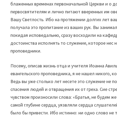
блаженных временах первоначальной Церкви и о до
первосвятителям и лично питают вверенных им овец
Вашу Светлость. Ибо на протяжении долгих лет ваш
получала это пропитание из ваших рук. Вы занимал
покидая исповедальню, сразу восходили на кафедр
достоинства исполнять то служение, которое нес 
проповедники.
Посему, описав жизнь отца и учителя Иоанна Авил
евангельского проповедника, я не нашел никого, к
Ведь вы уже столько лет несете это служение не 
спасения людей и отвращения их от греха. Сие стр
чувством произносили слова: «Братья, не будем ж
самой глубине сердца, уязвляли сердца слушател
было бы привести. Ибо истинно: ни одно слово не т