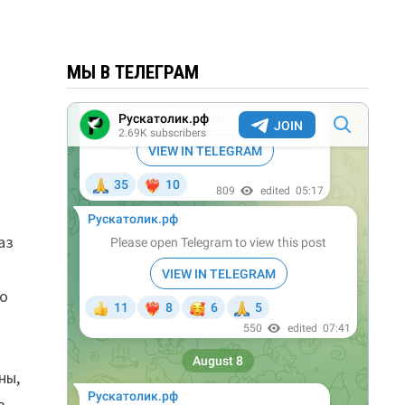
МЫ В ТЕЛЕГРАМ
аз
а
го
ны,
в