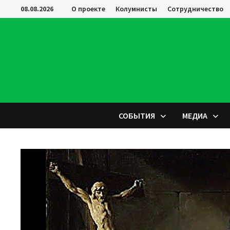
Перейти
08.08.2026
О проекте
Колумнисты
Сотрудничество
к
содержимому
СОБЫТИЯ
МЕДИА