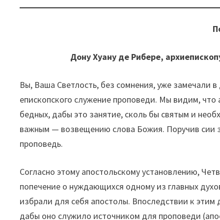
П
Дону Хуану де Рибере, архиеписко
Вы, Ваша Светлость, без сомнения, уже замечали в
епископского служение проповеди. Мы видим, что 
бедных, дабы это занятие, сколь бы святым и нео
важным — возвещению слова Божия. Поручив сии з
проповедь.
Согласно этому апостольскому установлению, Чет
попечение о нуждающихся одному из главных духов
избрали для себя апостолы. Впоследствии к этим 
дабы оно служило источником для проповеди (апос