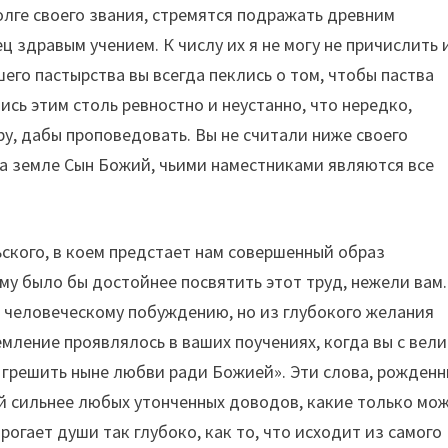
лге своего звания, стремятся подражать древним
 здравым учением. К числу их я не могу не причислить 
его пастырства вы всегда пеклись о том, чтобы паства
ись этим столь ревностно и неустанно, что нередко,
у, дабы проповедовать. Вы не считали ниже своего
на земле Сын Божий, чьими наместниками являются все
ьского, в коем предстает нам совершенный образ
ому было бы достойнее посвятить этот труд, нежели вам.
по человеческому побуждению, но из глубокого желания
емление проявлялось в ваших поучениях, когда вы с вел
е грешить ныне любви ради Божией». Эти слова, рожденн
ей сильнее любых утонченных доводов, какие только мо
рогает души так глубоко, как то, что исходит из самого