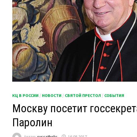
КЦ В РОССИИ
/
НОВОСТИ
/
СВЯТОЙ ПРЕСТОЛ
/
СОБЫТИЯ
Москву посетит госсекрет
Паролин
Автор:
ruscatholic
16.08.2017