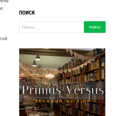
нена
се
ПОИСК
Найти:
ятой