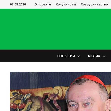
Перейти
07.08.2026
О проекте
Колумнисты
Сотрудничество
к
содержимому
СОБЫТИЯ
МЕДИА