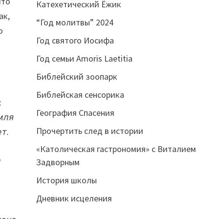
что
Катехетический Ёжик
ак,
“Год молитвы” 2024
о
Год святого Иосифа
Год семьи Amoris Laetitia
Библейский зоопарк
Библейская сенсорика
:
География Спасения
мля
Прочертить след в истории
т.
«Католическая гастрономия» с Виталием
ы
Задворным
История школы
Дневник исцеления