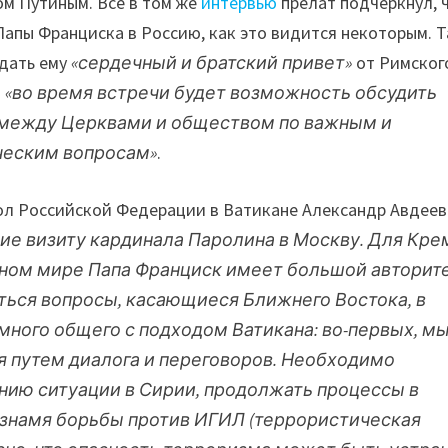
ом Путиным. Всё в том же
интервью
прелат подчеркнул, 
Папы Франциска в Россию, как это видится некоторым. Т
едать ему
«сердечный и братский привет»
от Римског
о
«во время встречи будет возможность обсудить
 между Церквами и обществом по важным и
ческим вопросам»
.
л Российской Федерации в Ватикане Александр Авдеев
ие визиту кардинала Паролина в Москву. Для Кре
нном мире Папа Франциск имеет большой авторите
ться вопросы, касающиеся Ближнего Востока, в
много общего с подходом Ватикана: во-первых, м
я путем диалога и переговоров. Необходимо
ию ситуации в Сирии, продолжать процессы в
 знамя борьбы против ИГИЛ (террористическая