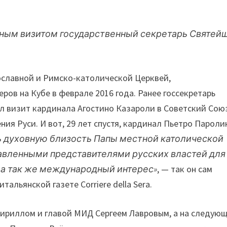
льным визитом государственный секретарь Святей
ославной и Римско-католической Церквей,
ров на Кубе в феврале 2016 года. Ранее госсекретарь
 визит кардинала Агостино Казароли в Советский Сою
ния Руси. И вот, 29 лет спустя, кардинал Пьетро Пароли
ь духовную близость Папы местной католической
авленными представителями русских властей для
 а так же международный интерес»
, — так он сам
итальянской газете Corriere della Sera.
 Кириллом и главой МИД Сергеем Лавровым, а на следую