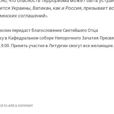
ясно, что опасность терроризма может быть устра
тся Украины, Ватикан, как и Россия, призывает в
минских соглашений».
ролин передаст благословение Святейшего Отца
су в Кафедральном соборе Непорочного Зачатия Пресв
19.00. Принять участие в Литургии смогут все желающие.