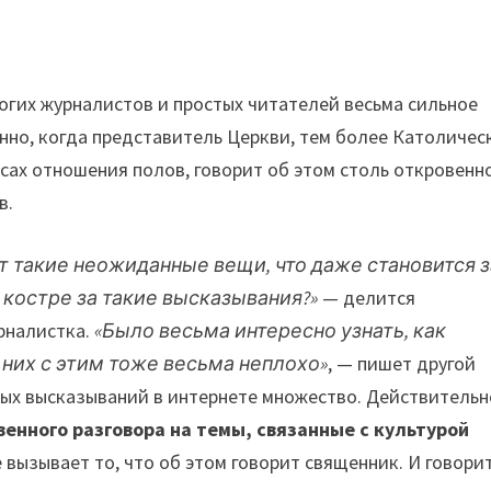
ногих журналистов и простых читателей весьма сильное
анно, когда представитель Церкви, тем более Католичес
сах отношения полов, говорит об этом столь откровенно
в.
т такие неожиданные вещи, что даже становится з
а костре за такие высказывания?»
— делится
рналистка.
«Было весьма интересно узнать, как
 них с этим тоже весьма неплохо»
, — пишет другой
ных высказываний в интернете множество. Действительн
венного разговора на темы, связанные с культурой
 вызывает то, что об этом говорит священник. И говори