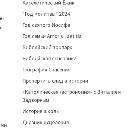
Катехетический Ёжик
“Год молитвы” 2024
е.
Год святого Иосифа
а
Год семьи Amoris Laetitia
Библейский зоопарк
Библейская сенсорика
География Спасения
Прочертить след в истории
«Католическая гастрономия» с Виталием
Задворным
История школы
Дневник исцеления
ыми