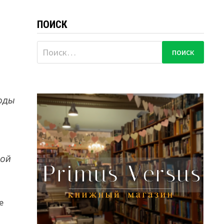
ПОИСК
Найти:
роды
й
ной
е