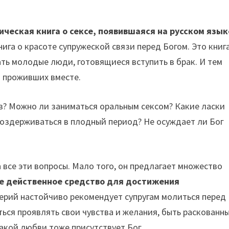
ическая книга о сексе, появившаяся на русском язык
нига о красоте супружеской связи перед Богом. Это книг
ть молодые люди, готовящиеся вступить в брак. И тем
д проживших вместе.
в? Можно ли заниматься оральным сексом? Какие ласки
 воздерживаться в плодный период? Не осуждает ли Бог
 все эти вопросы. Мало того, он предлагает множество
е действенное средство для достижения
аверий настойчиво рекомендует супругам молиться перед
ться проявлять свои чувства и желания, быть раскованн
такой любви тоже присутствует Бог.