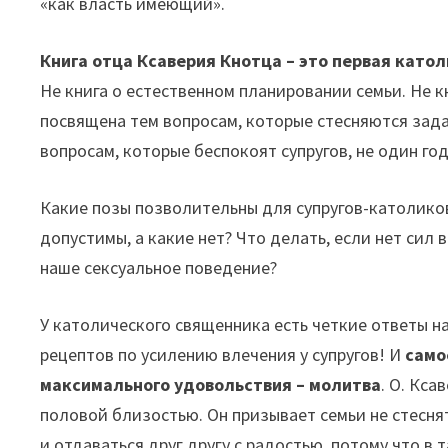
«как власть имеющий».
Книга отца Ксаверия Кнотца – это первая катол
Не книга о естественном планировании семьи. Не к
посвящена тем вопросам, которые стесняются зада
вопросам, которые беспокоят супругов, не один го
Какие позы позволительны для супругов-католико
допустимы, а какие нет? Что делать, если нет сил
наше сексуальное поведение?
У католического священника есть четкие ответы на
рецептов по усилению влечения у супругов! И
само
максимального удовольствия – молитва
. О. Кс
половой близостью. Он призывает семьи не стесня
и отдаваться друг другу с радостью, потому что в 