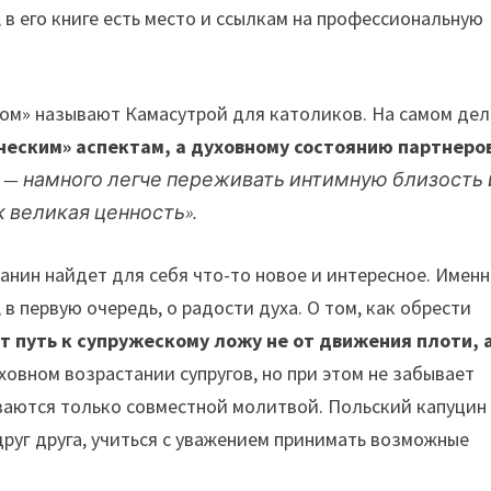
 в его книге есть место и ссылкам на профессиональную
тном» называют Камасутрой для католиков. На самом дел
ческим» аспектам, а духовному состоянию партнеро
, — намного легче переживать интимную близость 
к великая ценность».
анин найдет для себя что-то новое и интересное. Имен
, в первую очередь, о радости духа. О том, как обрести
т путь к супружескому ложу не от движения плоти, 
ховном возрастании супругов, но при этом не забывает
иваются только совместной молитвой. Польский капуцин
руг друга, учиться с уважением принимать возможные