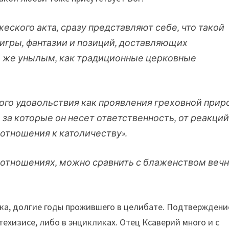
еского акта, сразу представляют себе, что такой
игры, фантазии и позиций, доставляющих
м же унылым, как традиционные церковные
ого удовольствия как проявления греховной при
 за которые он несет ответственность, от реакци
отношения к католичеству».
 отношениях, можно сравнить с блаженством веч
ека, долгие годы прожившего в целибате. Подтверждени
хизисе, либо в энцикликах. Отец Ксаверий много и с