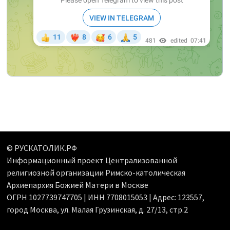
© РУСКАТОЛИК.РФ
Информационный проект Централизованной
религиозной организации Римско-католическая
Архиепархия Божией Матери в Москве
ОГРН 1027739747705 | ИНН 7708015053 | Адрес: 123557,
город Москва, ул. Малая Грузинская, д. 27/13, стр.2