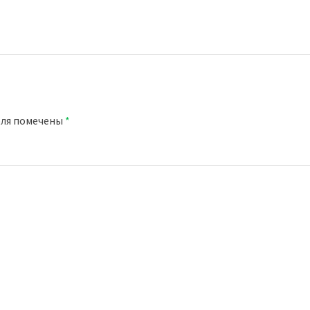
оля помечены
*