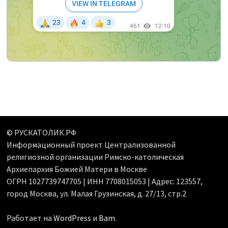
© РУСКАТОЛИК.РФ
Информационный проект Централизованной
религиозной организации Римско-католическая
Архиепархия Божией Матери в Москве
ОГРН 1027739747705 | ИНН 7708015053 | Адрес: 123557,
город Москва, ул. Малая Грузинская, д. 27/13, стр.2
Работает на
WordPress
и
Bam
.