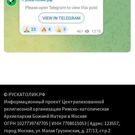
© РУСКАТОЛИК.РФ
Информационный проект Централизованной
религиозной организации Римско-католическая
Архиепархия Божией Матери в Москве
ОГРН 1027739747705 | ИНН 7708015053 | Адрес: 123557,
город Москва, ул. Малая Грузинская, д. 27/13, стр.2