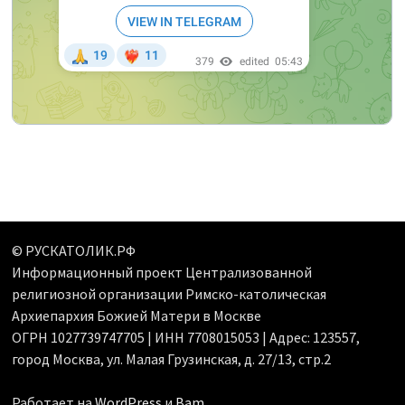
© РУСКАТОЛИК.РФ
Информационный проект Централизованной
религиозной организации Римско-католическая
Архиепархия Божией Матери в Москве
ОГРН 1027739747705 | ИНН 7708015053 | Адрес: 123557,
город Москва, ул. Малая Грузинская, д. 27/13, стр.2
Работает на
WordPress
и
Bam
.