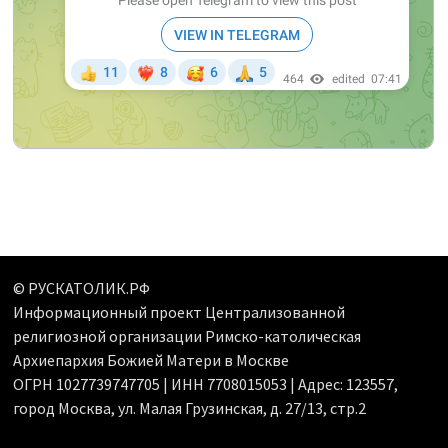
© РУСКАТОЛИК.РФ
Информационный проект Централизованной
религиозной организации Римско-католическая
Архиепархия Божией Матери в Москве
ОГРН 1027739747705 | ИНН 7708015053 | Адрес: 123557,
город Москва, ул. Малая Грузинская, д. 27/13, стр.2