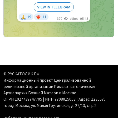
© РУСКАТОЛИК.РФ
Информационный проект Централизованной
религиозной организации Римско-католическая
Архиепархия Божией Матери в Москве
ОГРН 1027739747705 | ИНН 7708015053 | Адрес: 123557,
город Москва, ул. Малая Грузинская, д. 27/13, стр.2