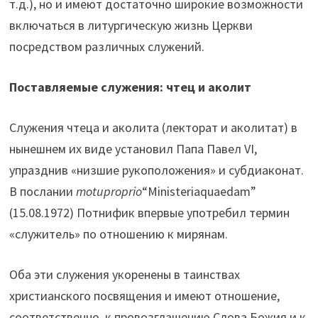
т.д.), но и имеют достаточно широкие возможности
включаться в литургическую жизнь Церкви
посредством различных служений.
Поставляемые служения: чтец и аколит
Служения чтеца и аколита (лекторат и аколитат) в
нынешнем их виде установил Папа Павел VI,
упразднив «низшие рукоположения» и субдиаконат.
В послании
motu
proprio
“Ministeriaquaedam”
(15.08.1972) Потнифик впервые употребил термин
«служитель» по отношению к мирянам.
Оба эти служения укоренены в таинствах
христианского посвящения и имеют отношение,
соответственно, к провозглашению Слова Божия и к