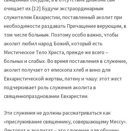
очищает их.[12] Будучи экстраординарным
служителем Евхаристии, поставленный аколит при
необходимости раздавать Причащение верующим, в
том числе больным. Поэтому особо важно, чтобы
аколит любил народ Божий, который есть
Мистическое Тело Христа, прежде же всего –
больных и слабых. Во время поставления в служение,
аколит получает от епископа хлеб и вино для
Евхаристической жертвы, патену и чашу: этот жест
подчеркивает роль служения аколита в
священнопраздновании Евхаристии.
Эти служения не должны рассматриваться как
«прислуживание священнику, совершающему Мессу».
Лекторат и аколитат – это служение для общины,