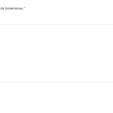
оля помечены
*