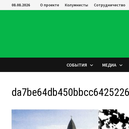
Перейти
08.08.2026
О проекте
Колумнисты
Сотрудничество
к
содержимому
СОБЫТИЯ
МЕДИА
da7be64db450bbcc6425226