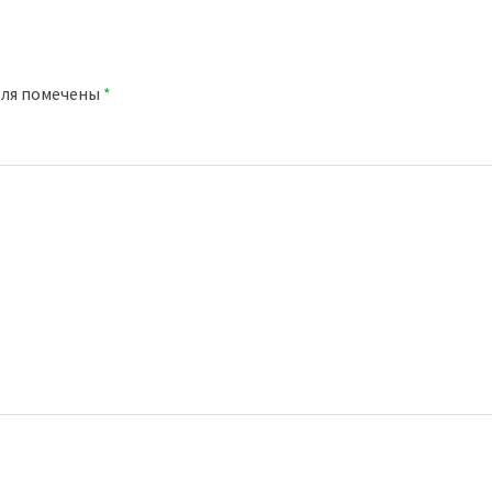
оля помечены
*