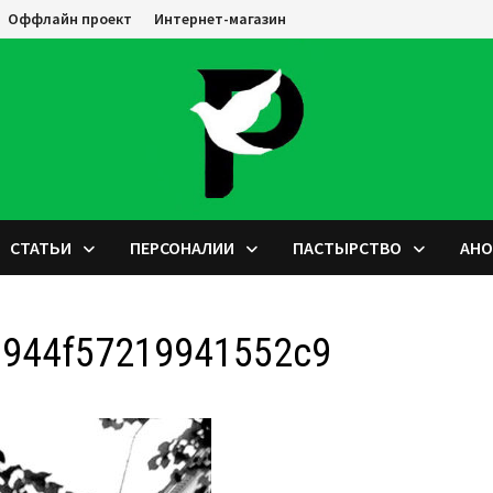
Оффлайн проект
Интернет-магазин
СТАТЬИ
ПЕРСОНАЛИИ
ПАСТЫРСТВО
АН
944f57219941552c9