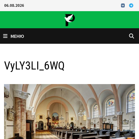
Перейти
06.08.2026
к
содержимому
МЕНЮ
VyLY3LI_6WQ