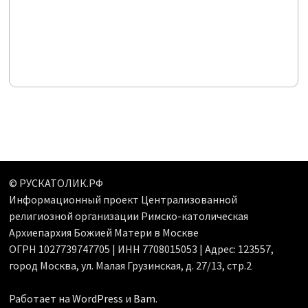
© РУСКАТОЛИК.РФ
Информационный проект Централизованной
религиозной организации Римско-католическая
Архиепархия Божией Матери в Москве
ОГРН 1027739747705 | ИНН 7708015053 | Адрес: 123557,
город Москва, ул. Малая Грузинская, д. 27/13, стр.2
Работает на
WordPress
и
Bam
.