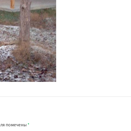
оля помечены
*